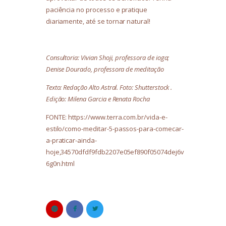
paciência no processo e pratique
diariamente, até se tornar natural!
Consultoria: Vivian Shoji, professora de ioga;
Denise Dourado, professora de meditação
Texto: Redação Alto Astral. Foto: Shutterstock .
Edição: Milena Garcia e Renata Rocha
FONTE: https://www.terra.com.br/vida-e-
estilo/como-meditar-5-passos-para-comecar-
a-praticar-ainda-
hoje,34570dfdf9fdb2207e05ef890f05074dej6v
6g0n.html