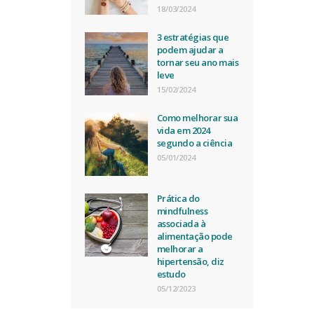
18/03/2024
3 estratégias que
podem ajudar a
tornar seu ano mais
leve
15/02/2024
Como melhorar sua
vida em 2024
segundo a ciência
05/01/2024
Prática do
mindfulness
associada à
alimentação pode
melhorar a
hipertensão, diz
estudo
05/12/2023