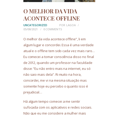
O MELHOR DA VIDA
ACONTECE OFFLINE
UNCATEGORIZED
POR
LAGOA
05/08/2021
0
COMMENTS
O melhor da vida acontece offline”, li em
algum lugar e concordei. Essa é uma verdade
atual e o offline tem sido cada vez mais raro…
Eu comecei a tomar consciência disso no final
de 2012, quando um professor na faculdade
disse: “Eu não entro mais na internet, eu só
não saio mais dela”. Ri muito na hora,
concordei, me vi na mesma situação mas
somente hoje eu percebo o quanto isso é
prejudicial…
Há algum tempo comecei a me sentir
sufocada com os aplicativos e redes sociais.
Não que eu me considere a mulher mais