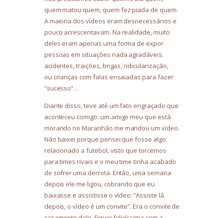
quem matou quem, quem fez piada de quem.
A maioria dos vídeos eram desnecessários e
pouco acrescentavam. Na realidade, muito
deles eram apenas uma forma de expor
pessoas em situações nada agradáveis:
acidentes, traições, brigas, ridicularização,
ou crianças com falas ensaiadas para fazer
“sucesso”…
Diante disso, teve até um fato engraçado que
aconteceu comigo: um amigo meu que está
morando no Maranhão me mandou um vídeo.
Não baixei porque pensei que fosse algo
relacionado a futebol, visto que torcemos
para times rivais e o meu time tinha acabado
de sofrer uma derrota. Então, uma semana
depois ele me ligou, cobrando que eu
baixasse e assistisse o vídeo: “Assiste lá
depois, o vídeo é um convite”. Era o convite de
casamento dele. Fiquei felicíssima com a