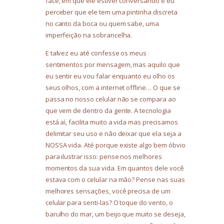
face, em que ele estiver conversando e eu
perceber que ele tem uma pintinha discreta
no canto da boca ou quem sabe, uma
imperfeição na sobrancelha.
E talvez eu até confesse os meus
sentimentos por mensagem, mas aquilo que
eu sentir eu vou falar enquanto eu olho os
seus olhos, com a internet offline… O que se
passa no nosso celular não se compara ao
que vem de dentro da gente. A tecnologia
está aí, facilita muito a vida mas precisamos
delimitar seu uso e não deixar que ela seja a
NOSSA vida. Até porque existe algo bem óbvio
para ilustrar isso: pense nos melhores
momentos da sua vida. Em quantos dele você
estava com o celular na mão? Pense nas suas
melhores sensações, você precisa de um
celular para senti-las? O toque do vento, o
barulho do mar, um beijo que muito se deseja,