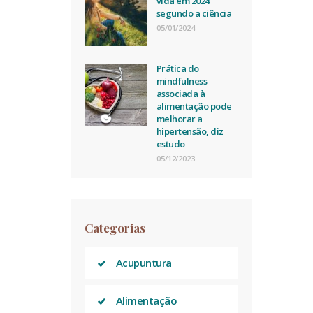
vida em 2024
segundo a ciência
05/01/2024
Prática do
mindfulness
associada à
alimentação pode
melhorar a
hipertensão, diz
estudo
05/12/2023
Categorias
Acupuntura
Alimentação