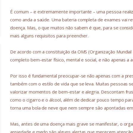
É comum – e extremamente importante – uma pessoa realiz
como anda a saúde. Uma bateria completa de exames vai re
doença. Mas, o que muitos não sabem é que, para se consi
mais alguns requisitos para preencher.
De acordo com a constituição da OMS (Organização Mundial 
completo bem-estar físico, mental e social, e não apenas a
Por isso é fundamental preocupar-se não apenas com a pr
também com o estilo de vida que se leva. Muitas pessoas s
valorizar momentos de bem-estar e alegria. Descontam fru
como o cigarro e o álcool, além de dedicar pouco tempo par
torna uma bola de neve que nem sempre são apontadas em 
Mas, antes de uma doença mais grave se manifestar, o organi
ansiedade e medo são alguns alertas que merecem atenção