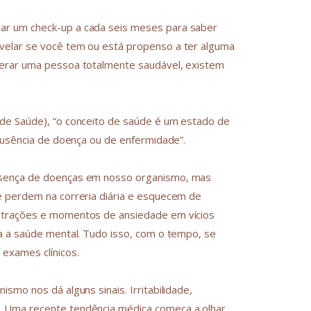
ar um check-up a cada seis meses para saber
velar se você tem ou está propenso a ter alguma
derar uma pessoa totalmente saudável, existem
de Saúde), “o conceito de saúde é um estado de
 ausência de doença ou de enfermidade”.
esença de doenças em nosso organismo, mas
e perdem na correria diária e esquecem de
strações e momentos de ansiedade em vícios
a a saúde mental. Tudo isso, com o tempo, se
exames clínicos.
smo nos dá alguns sinais. Irritabilidade,
. Uma recente tendência médica começa a olhar