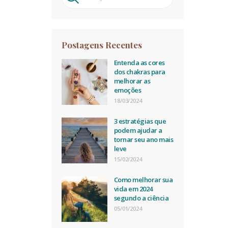
por:
Postagens Recentes
Entenda as cores
dos chakras para
melhorar as
emoções
18/03/2024
3 estratégias que
podem ajudar a
tornar seu ano mais
leve
15/02/2024
Como melhorar sua
vida em 2024
segundo a ciência
05/01/2024