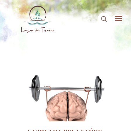
HOME
SOBRE NÓS
CONTEÚDOS
CONTATO
ÁREA DE MEMBROS
LOGIN