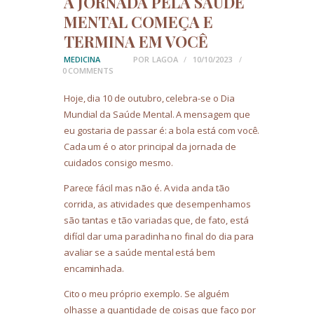
A JORNADA PELA SAÚDE
MENTAL COMEÇA E
TERMINA EM VOCÊ
MEDICINA
POR
LAGOA
10/10/2023
0
COMMENTS
Hoje, dia 10 de outubro, celebra-se o Dia
Mundial da Saúde Mental. A mensagem que
eu gostaria de passar é: a bola está com você.
Cada um é o ator principal da jornada de
cuidados consigo mesmo.
Parece fácil mas não é. A vida anda tão
corrida, as atividades que desempenhamos
são tantas e tão variadas que, de fato, está
difícil dar uma paradinha no final do dia para
avaliar se a saúde mental está bem
encaminhada.
Cito o meu próprio exemplo. Se alguém
olhasse a quantidade de coisas que faço por