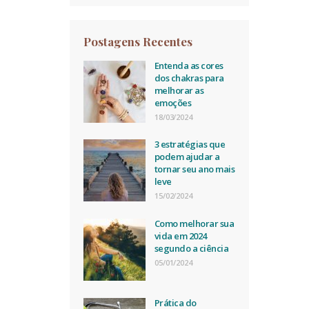
Postagens Recentes
Entenda as cores
dos chakras para
melhorar as
emoções
18/03/2024
3 estratégias que
podem ajudar a
tornar seu ano mais
leve
15/02/2024
Como melhorar sua
vida em 2024
segundo a ciência
05/01/2024
Prática do