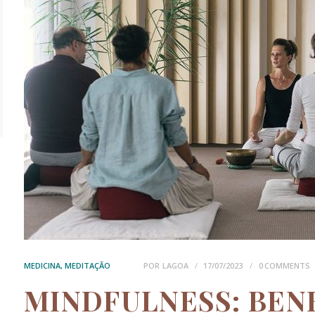
MEDICINA
,
MEDITAÇÃO
POR
LAGOA
17/07/2023
0
COMMENTS
MINDFULNESS: BEN