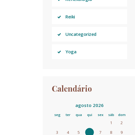
Reiki
Uncategorized
Yoga
Calendário
agosto 2026
seg
ter
qua
qui
sex
sáb
dom
1
2
3
4
5
6
7
8
9