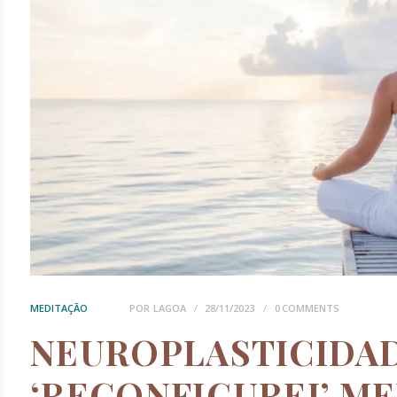
MEDITAÇÃO
POR
LAGOA
28/11/2023
0
COMMENTS
NEUROPLASTICIDA
‘RECONFIGUREI’ M