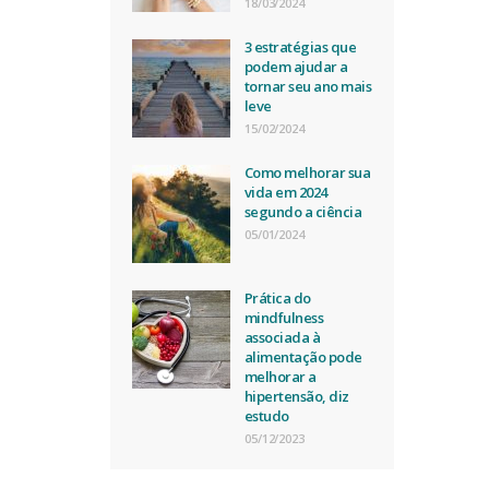
18/03/2024
3 estratégias que
podem ajudar a
tornar seu ano mais
leve
15/02/2024
Como melhorar sua
vida em 2024
segundo a ciência
05/01/2024
Prática do
mindfulness
associada à
alimentação pode
melhorar a
hipertensão, diz
estudo
05/12/2023