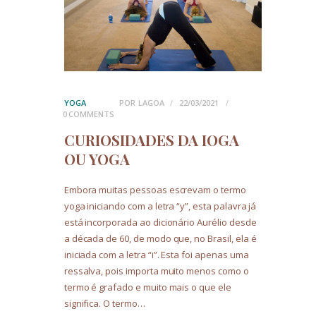
YOGA
POR
LAGOA
22/03/2021
0
COMMENTS
CURIOSIDADES DA IOGA
OU YOGA
Embora muitas pessoas escrevam o termo
yoga iniciando com a letra “y”, esta palavra já
está incorporada ao dicionário Aurélio desde
a década de 60, de modo que, no Brasil, ela é
iniciada com a letra “i”. Esta foi apenas uma
ressalva, pois importa muito menos como o
termo é grafado e muito mais o que ele
significa. O termo…