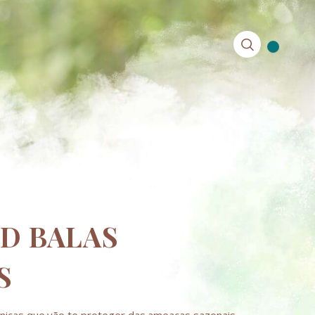
0
D BALAS
S