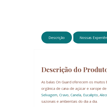
Descrição
Nossas Experiên
Descrição do Produt
As balas On Guard
oferecem os muitos b
orgânica de cana-de açúcar e xarope de 
Selvagem
,
Cravo
,
Canela
,
Eucalipto
,
Alec
sazonais e ambientais do dia a dia.