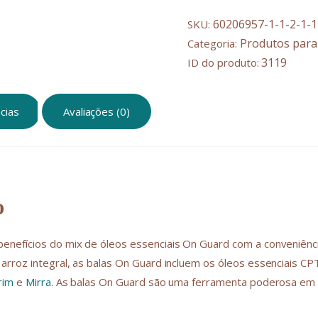
60206957-1-1-2-1-1
SKU:
Produtos para
Categoria:
3119
ID do produto:
cias
Avaliações (0)
o
enefícios do mix de óleos essenciais On Guard com a conveniênci
arroz integral, as balas On Guard incluem os óleos essenciais C
rim
e
Mirra
. As balas On Guard são uma ferramenta poderosa em 