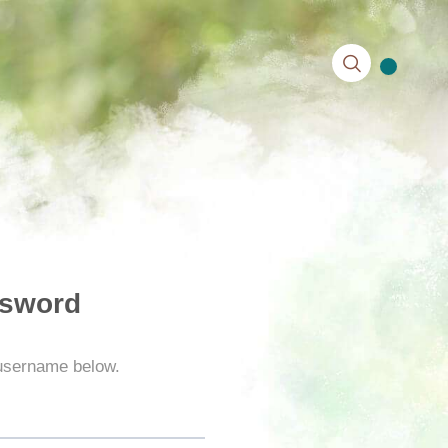
0
ssword
 username below.