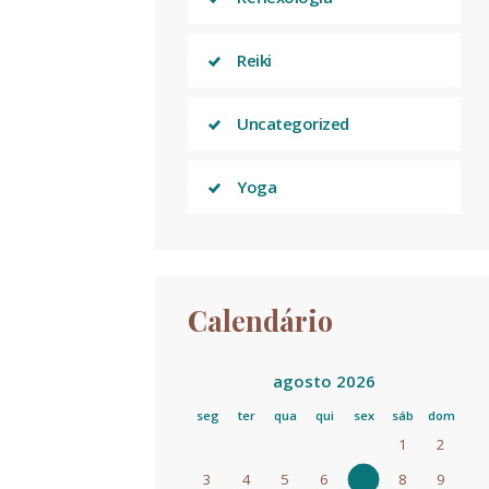
Reiki
Uncategorized
Yoga
Calendário
agosto 2026
seg
ter
qua
qui
sex
sáb
dom
1
2
3
4
5
6
7
8
9