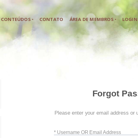
HOME
CONTEÚDOS
CONTATO
ÁREA DE MEMBROS
LOGIN
SOBRE NÓS
CONTEÚDOS
CONTATO
ÁREA DE MEMBROS
LOGIN
Forgot Pa
Please enter your email address or
* Username OR Email Address