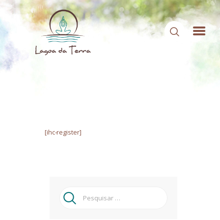
HOME
SOBRE NÓS
CONTEÚDOS
[ihc-register]
CONTATO
ÁREA DE MEMBROS
LOGIN
Pesquisar
por: