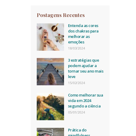
Postagens Recentes
Entenda as cores
dos chakras para
melhorar as
emoções
18/03/2024
3 estratégias que
podem ajudar a
tornar seu ano mais
leve
15/02/2024
Como melhorar sua
vida em 2024
segundo a ciência
05/01/2024
Prática do
mindfulness