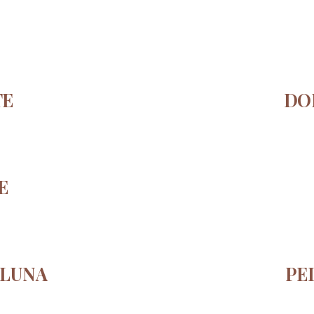
TE
DO
E
OLUNA
PEL