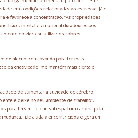
a e fadiga mental são menta e patchouli – este
nsiedade em condições relacionadas ao estresse. Já o
ria e favorece a concentração. “As propriedades
brio físico, mental e emocional duradouros aos
amente do vidro ou utilizar os colares
leo de alecrim com lavanda para ter mais
tão da criatividade, me mantém mais alerta e
pacidade de aumentar a atividade do cérebro.
iente e deixe no seu ambiente de trabalho”,
ços para ferver – o que vai espalhar o aroma pela
 mudança. “Ele ajuda a encerrar ciclos e gera um