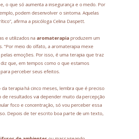
e, o que só aumenta a insegurança e o medo. Por
xemplo, podem desenvolver o sintoma. Aquelas
ico”, afirma a psicóloga Celina Daspett.
s e utilizados na
aromaterapia
produzem um
is. “Por meio do olfato, a aromaterapia mexe
pelas emoções. Por isso, é uma terapia que traz
Ela diz que, em tempos como o que estamos
 para perceber seus efeitos.
so da terapia há cinco meses, lembra que é preciso
o de resultados vai depender muito da percepção
mular foco e concentração, só vou perceber essa
o. Depois de ter escrito boa parte de um texto,
ifusor de ambientes
ou massageando