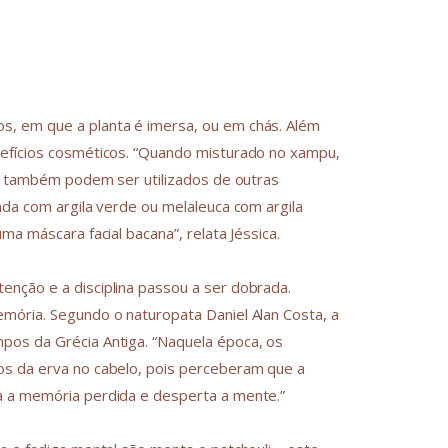
s, em que a planta é imersa, ou em chás. Além
nefícios cosméticos. “Quando misturado no xampu,
os também podem ser utilizados de outras
nda com argila verde ou melaleuca com argila
ma máscara facial bacana”, relata Jéssica.
nção e a disciplina passou a ser dobrada.
mória. Segundo o naturopata Daniel Alan Costa, a
pos da Grécia Antiga. “Naquela época, os
os da erva no cabelo, pois perceberam que a
a a memória perdida e desperta a mente.”