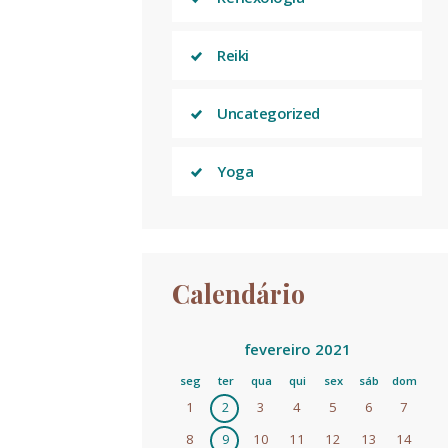
Reiki
Uncategorized
Yoga
Calendário
fevereiro 2021
seg
ter
qua
qui
sex
sáb
dom
1
2
3
4
5
6
7
8
9
10
11
12
13
14