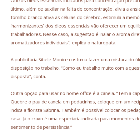
Outros óleos essenciais indicados para concentração precári
último, além de auxiliar na falta de concentração, alivia a a
tomilho branco ativa as células do cérebro, estimula a memó
‘harmonizantes’ dos óleos essenciais vão oferecer um equilí
trabalhadores. Nesse caso, a sugestão é inalar o aroma diret
aromatizadores individuais”, explica o naturopata.
A publicitária Sibele Monice costuma fazer uma mistura do ó
disposição no trabalho. “Como eu trabalho muito com a ques
disposta”, conta.
Outra opção para usar no home office é a canela. “Tem a ca
Quebre o pau de canela em pedacinhos, coloque em um recip
indica a florista Sabrina. Também é possível colocar os peda
casa. Já o cravo é uma especiaria indicada para momentos de
sentimento de persistência.”