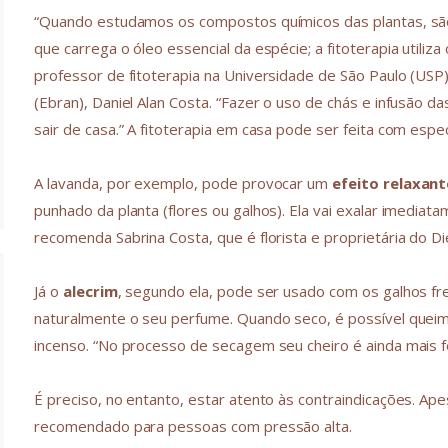
“Quando estudamos os compostos químicos das plantas, são 
que carrega o óleo essencial da espécie; a fitoterapia utiliz
professor de fitoterapia na Universidade de São Paulo (USP) 
(Ebran), Daniel Alan Costa. “Fazer o uso de chás e infusão 
sair de casa.” A fitoterapia em casa pode ser feita com espec
A lavanda, por exemplo, pode provocar um
efeito relaxant
punhado da planta (flores ou galhos). Ela vai exalar imedia
recomenda Sabrina Costa, que é florista e proprietária do Di
Já o
alecrim
, segundo ela, pode ser usado com os galhos f
naturalmente o seu perfume. Quando seco, é possível queim
incenso. “No processo de secagem seu cheiro é ainda mais fo
É preciso, no entanto, estar atento às contraindicações. Ape
recomendado para pessoas com pressão alta.