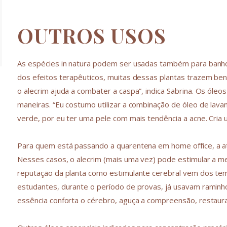
OUTROS USOS
As espécies in natura podem ser usadas também para banho
dos efeitos terapêuticos, muitas dessas plantas trazem be
o alecrim ajuda a combater a caspa”, indica Sabrina. Os óle
maneiras. “Eu costumo utilizar a combinação de óleo de lava
verde, por eu ter uma pele com mais tendência a acne. Cria u
Para quem está passando a quarentena em home office, a ate
Nesses casos, o alecrim (mais uma vez) pode estimular a me
reputação da planta como estimulante cerebral vem dos tem
estudantes, durante o período de provas, já usavam raminh
essência conforta o cérebro, aguça a compreensão, restaur