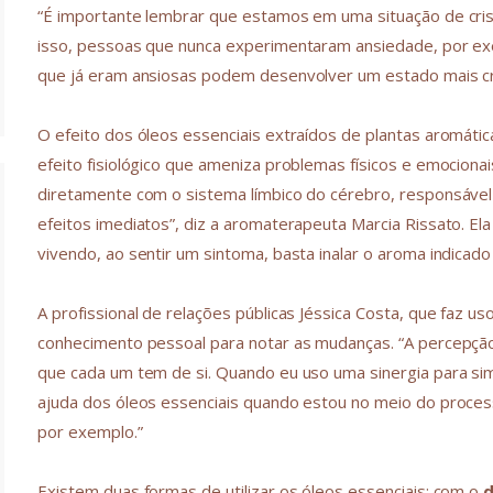
“É importante lembrar que estamos em uma situação de cris
isso, pessoas que nunca experimentaram ansiedade, por e
que já eram ansiosas podem desenvolver um estado mais crít
O efeito dos óleos essenciais extraídos de plantas aromática
efeito fisiológico que ameniza problemas físicos e emociona
diretamente com o sistema límbico do cérebro, responsável 
efeitos imediatos”, diz a aromaterapeuta Marcia Rissato. 
vivendo, ao sentir um sintoma, basta inalar o aroma indicado
A profissional de relações públicas Jéssica Costa, que faz u
conhecimento pessoal para notar as mudanças. “A percepçã
que cada um tem de si. Quando eu uso uma sinergia para si
ajuda dos óleos essenciais quando estou no meio do process
por exemplo.”
Existem duas formas de utilizar os óleos essenciais: com o
d