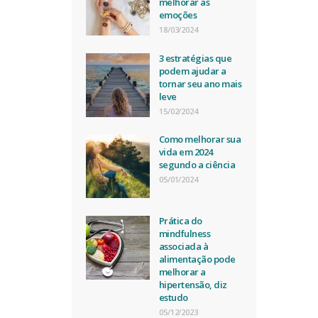
melhorar as
emoções
18/03/2024
3 estratégias que
podem ajudar a
tornar seu ano mais
leve
15/02/2024
Como melhorar sua
vida em 2024
segundo a ciência
05/01/2024
Prática do
mindfulness
associada à
alimentação pode
melhorar a
hipertensão, diz
estudo
05/12/2023