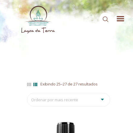
HOME
SOBRE NÓS
CONTEÚDOS
CONTATO
Exibindo 25–27 de 27 resultados
Classificado
por
ÁREA DE MEMBROS
mais
recente
LOGIN