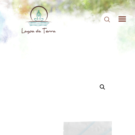
HOME
SOBRE NÓS
CONTEÚDOS
CONTATO
ÁREA DE MEMBROS
LOGIN