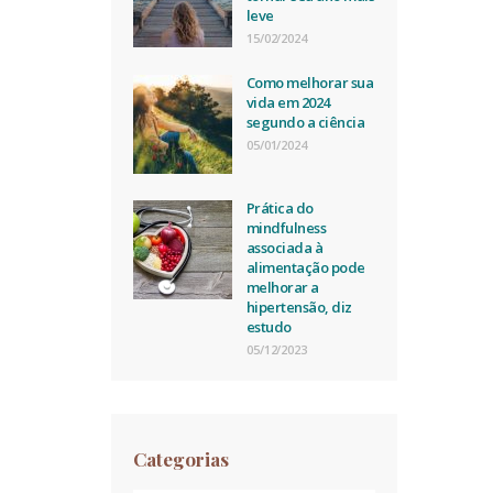
leve
15/02/2024
Como melhorar sua
vida em 2024
segundo a ciência
05/01/2024
Prática do
mindfulness
associada à
alimentação pode
melhorar a
hipertensão, diz
estudo
05/12/2023
Categorias