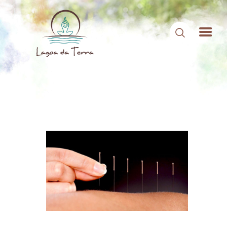
HOME
SOBRE NÓS
CONTEÚDOS
CONTATO
ÁREA DE MEMBROS
LOGIN