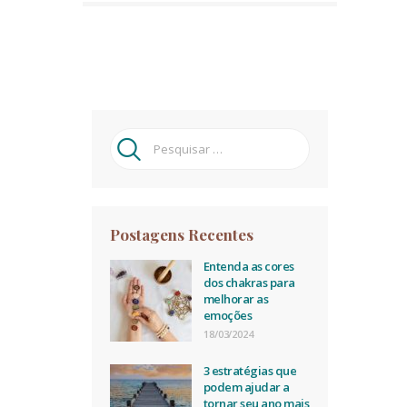
Pesquisar
por:
Postagens Recentes
Entenda as cores
dos chakras para
melhorar as
emoções
18/03/2024
3 estratégias que
podem ajudar a
tornar seu ano mais