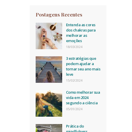
Postagens Recentes
Entenda as cores
dos chakras para
melhorar as
emoções
18/03/2024
3 estratégias que
podem ajudar a
tornar seu ano mais
leve
15/02/2024
Como melhorar sua
vida em 2024
segundo a ciência
05/01/2024
Prática do
mindfulness