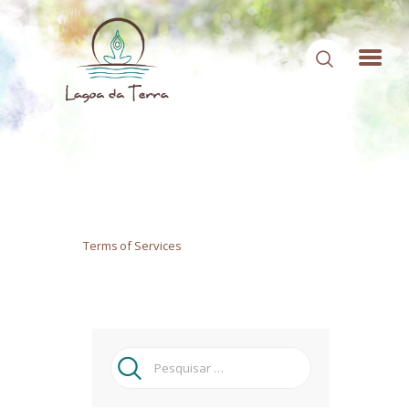
HOME
SOBRE NÓS
CONTEÚDOS
Terms of Services
CONTATO
ÁREA DE MEMBROS
LOGIN
Pesquisar
por: