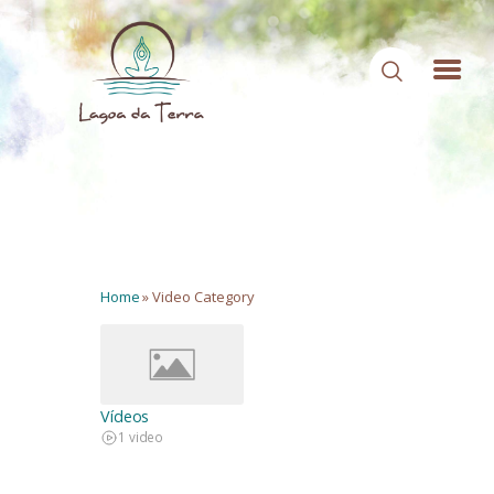
HOME
SOBRE NÓS
CONTEÚDOS
Home
»
Video Category
CONTATO
ÁREA DE MEMBROS
LOGIN
Vídeos
1 video