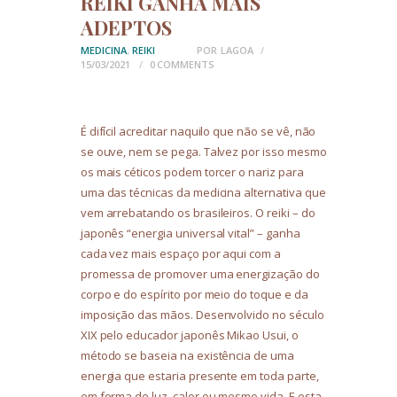
REIKI GANHA MAIS
ADEPTOS
MEDICINA
,
REIKI
POR
LAGOA
15/03/2021
0
COMMENTS
É difícil acreditar naquilo que não se vê, não
se ouve, nem se pega. Talvez por isso mesmo
os mais céticos podem torcer o nariz para
uma das técnicas da medicina alternativa que
vem arrebatando os brasileiros. O reiki – do
japonês “energia universal vital” – ganha
cada vez mais espaço por aqui com a
promessa de promover uma energização do
corpo e do espírito por meio do toque e da
imposição das mãos. Desenvolvido no século
XIX pelo educador japonês Mikao Usui, o
método se baseia na existência de uma
energia que estaria presente em toda parte,
em forma de luz, calor ou mesmo vida. E esta