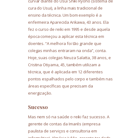
curvar diante do Usui Shiki Ryoho (sistema de
cura do Usui), a linha mais tradicional de
ensino da técnica. Um bom exemplo é a
enfermeira Aparecida Arikawa, 43 anos. Ela
fez o curso de reiki em 1995 e desde aquela
época começou a aplicar esta técnica em
doentes. “A melhora foi tão grande que
colegas minhas entraram na onda”, conta.
Hoje, suas colegas Neuza Salatta, 38 anos, e
Cristina Otiyama, 45, também utilizam a
técnica, que é aplicada em 12 diferentes
pontos espalhados pelo corpo e também nas
áreas específicas que precisam da
energização.
Sucesso
Mas nem só na saúde o reiki faz sucesso. A
gerente de contas da Imarés (empresa
paulista de serviços e consultoria em
informática), Almásia Julião, garante ter dado