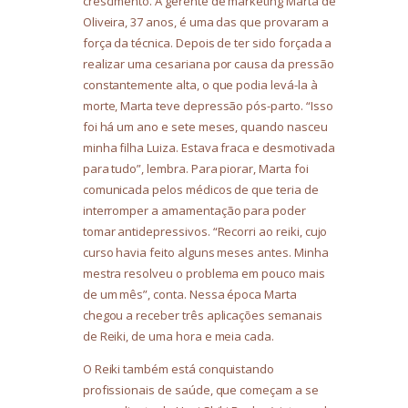
crescimento. A gerente de marketing Marta de
Oliveira, 37 anos, é uma das que provaram a
força da técnica. Depois de ter sido forçada a
realizar uma cesariana por causa da pressão
constantemente alta, o que podia levá-la à
morte, Marta teve depressão pós-parto. “Isso
foi há um ano e sete meses, quando nasceu
minha filha Luiza. Estava fraca e desmotivada
para tudo”, lembra. Para piorar, Marta foi
comunicada pelos médicos de que teria de
interromper a amamentação para poder
tomar antidepressivos. “Recorri ao reiki, cujo
curso havia feito alguns meses antes. Minha
mestra resolveu o problema em pouco mais
de um mês”, conta. Nessa época Marta
chegou a receber três aplicações semanais
de Reiki, de uma hora e meia cada.
O Reiki também está conquistando
profissionais de saúde, que começam a se