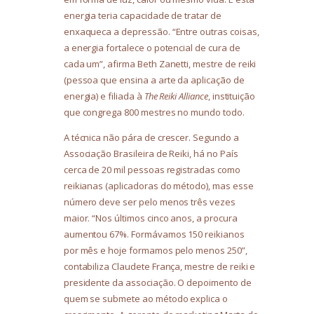
energia teria capacidade de tratar de
enxaqueca a depressão. “Entre outras coisas,
a energia fortalece o potencial de cura de
cada um”, afirma Beth Zanetti, mestre de reiki
(pessoa que ensina a arte da aplicação de
energia) e filiada à
The Reiki Alliance
, instituição
que congrega 800 mestres no mundo todo.
A técnica não pára de crescer. Segundo a
Associação Brasileira de Reiki, há no País
cerca de 20 mil pessoas registradas como
reikianas (aplicadoras do método), mas esse
número deve ser pelo menos três vezes
maior. “Nos últimos cinco anos, a procura
aumentou 67%. Formávamos 150 reikianos
por mês e hoje formamos pelo menos 250”,
contabiliza Claudete França, mestre de reiki e
presidente da associação. O depoimento de
quem se submete ao método explica o