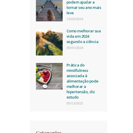
podem ajudar a
tornar seu ano mais
leve
15/02/2024
Como melhorar sua
vida em 2024
segundo a ciência
05/01/2024
Prática do
mindfulness
associada à
alimentação pode
melhorar a
hipertensão, diz
estudo
05/12/2023
Categorias