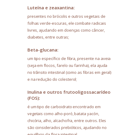
Luteína e zeaxantina:
presentes no brócolis e outros vegetais de
folhas verde-escuras, ele combate radicais
livres, ajudando em doenças como câncer,
diabetes, entre outras;
Beta-glucana:
um tipo específico de fibra, presente na aveia
(seja em flocos, farelo ou farinha), ela ajuda
no trânsito intestinal (como as fibras em geral)
e na redução do colesterol;
Inulina e outros frutooligossacarídeo
(FOS):
é um tipo de carboidrato encontrado em
vegetais como alho-poró, batata yacón,
chicória, alho, alcachofra, entre outros. Eles
são considerados prebióticos, ajudando no
equilíbrio da flora intestinal.