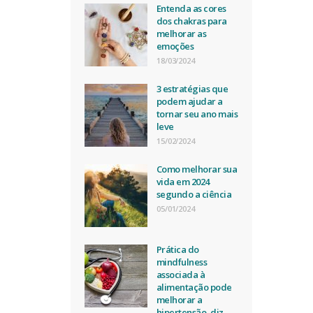
Entenda as cores
dos chakras para
melhorar as
emoções
18/03/2024
3 estratégias que
podem ajudar a
tornar seu ano mais
leve
15/02/2024
Como melhorar sua
vida em 2024
segundo a ciência
05/01/2024
Prática do
mindfulness
associada à
alimentação pode
melhorar a
hipertensão, diz