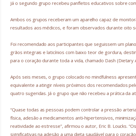
Já o segundo grupo recebeu panfletos educativos sobre com
Ambos os grupos receberam um aparelho capaz de monitorar
resultados aos médicos, e foram observados durante oito 
Foi recomendado aos participantes que seguissem um plano a
grãos integrais e laticínios com baixo teor de gordura, desti
para o coração durante toda a vida, chamado Dash (Dietary
Após seis meses, o grupo colocado no mindfulness apresen
equivalente a atingir níveis próximos dos recomendados pe
quatro sugeridas. Já o grupo que não recebeu a prática da 
“Quase todas as pessoas podem controlar a pressão arteria
física, adesão a medicamentos anti-hipertensivos, minimiza
reatividade ao estresse”, afirmou o autor, Eric B. Loucks. 
significativas na adesão a uma dieta saudável para o coraç