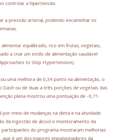
o controlar a hipertensão.
 a pressão arterial, podendo encaminhar os
semanas.
limentar equilibrado, rico em frutas, vegetais,
nado a criar um estilo de alimentação saudável
 Approaches to Stop Hypertension).
tou uma melhora de 0,34 ponto na alimentação, o
lo Dash ou de duas a três porções de vegetais das
atenção plena mostrou uma pontuação de -0,71.
l por meio de mudanças na dieta e na atividade
ção da ingestão de álcool e monitoramento da
“Os participantes do programa mostraram melhorias
ão, que é um dos maiores impulsionadores da