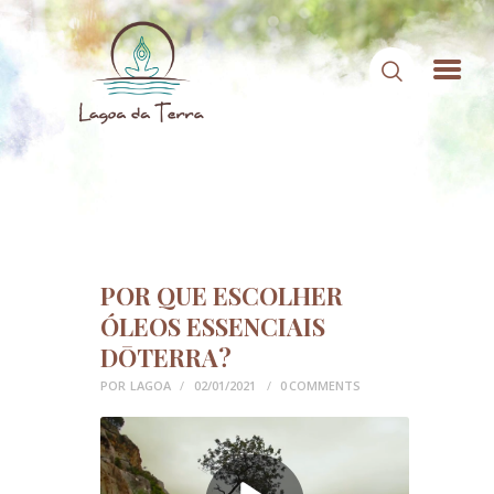
HOME
SOBRE NÓS
CONTEÚDOS
POR QUE ESCOLHER
CONTATO
ÓLEOS ESSENCIAIS
ÁREA DE MEMBROS
DŌTERRA?
POR
LAGOA
02/01/2021
0
COMMENTS
LOGIN