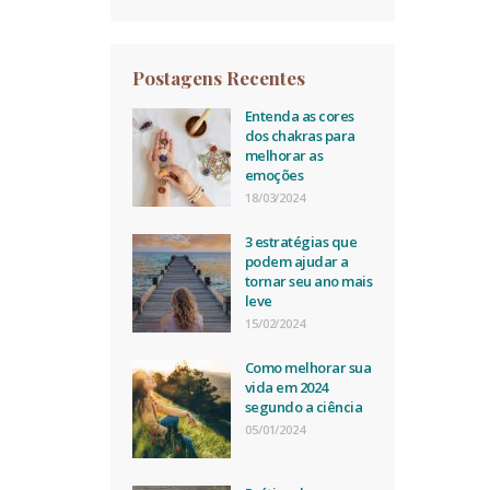
Postagens Recentes
Entenda as cores
dos chakras para
melhorar as
emoções
18/03/2024
3 estratégias que
podem ajudar a
tornar seu ano mais
leve
15/02/2024
Como melhorar sua
vida em 2024
segundo a ciência
05/01/2024