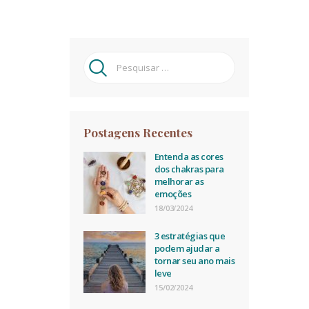
Pesquisar
por:
Postagens Recentes
Entenda as cores
dos chakras para
melhorar as
emoções
18/03/2024
3 estratégias que
podem ajudar a
tornar seu ano mais
leve
15/02/2024