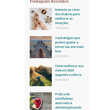
Postagens Recentes
Entenda as cores
dos chakras para
melhorar as
emoções
18/03/2024
3 estratégias que
podem ajudar a
tornar seu ano mais
leve
15/02/2024
Como melhorar sua
vida em 2024
segundo a ciência
05/01/2024
Prática do
mindfulness
associada à
alimentação pode