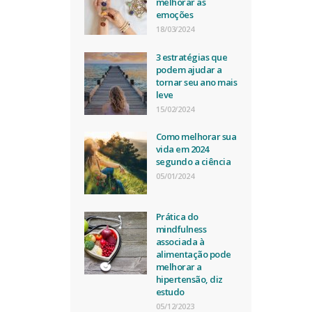
melhorar as
emoções
18/03/2024
3 estratégias que
podem ajudar a
tornar seu ano mais
leve
15/02/2024
Como melhorar sua
vida em 2024
segundo a ciência
05/01/2024
Prática do
mindfulness
associada à
alimentação pode
melhorar a
hipertensão, diz
estudo
05/12/2023