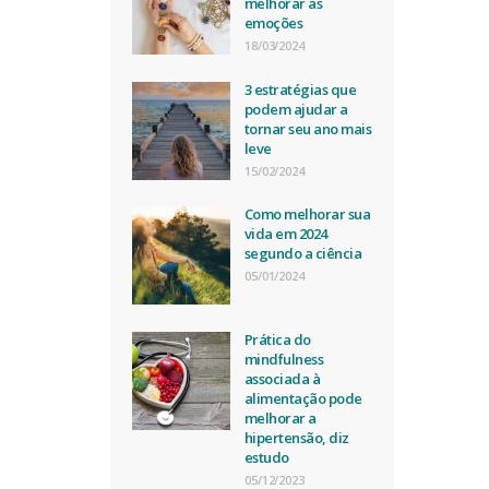
melhorar as
emoções
18/03/2024
3 estratégias que
podem ajudar a
tornar seu ano mais
leve
15/02/2024
Como melhorar sua
vida em 2024
segundo a ciência
05/01/2024
Prática do
mindfulness
associada à
alimentação pode
melhorar a
hipertensão, diz
estudo
05/12/2023